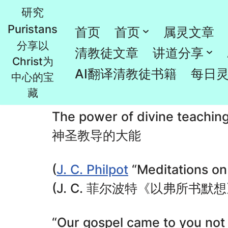
研究
Puristans
跳
首页
首页
属灵文章
The power of divine teac
分享以
至
清教徒文章
讲道分享
Christ为
正
由
Rao
2024年10月28日
清教徒书籍
AI翻译清教徒书籍
每日
中心的宝
文
藏
The power of divine teachin
神圣教导的大能
(
J. C. Philpot
“Meditations on
(J. C. 菲尔波特《以弗所书默想
“Our gospel came to you not 