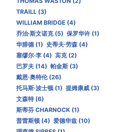
THOMAS WASTON
(2)
TRAILL
(3)
WILLIAM BRIDGE
(4)
乔治·斯文诺克
(5)
保罗华许
(1)
华腓德
(1)
史蒂夫·劳森
(4)
塞缪尔·李
(4)
宾克
(2)
巴罗夫
(14)
帕金斯
(3)
戴恩·奥特伦
(26)
托马斯·波士顿
(1)
提姆康威
(3)
文森特
(6)
斯蒂芬 CHARNOCK
(1)
普雷斯顿
(4)
爱德华兹
(10)
理查德 SIBBES
(1)