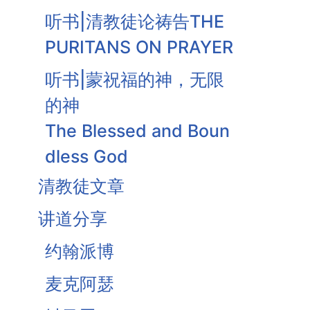
听书|清教徒论祷告THE
PURITANS ON PRAYER
听书|蒙祝福的神，无限
的神
The Blessed and Boun
dless God
清教徒文章
听书|信而求据
Faith Seeking Assuran
讲道分享
ce
约翰派博
安慰与圣洁-基督祭司工
麦克阿瑟
作之果