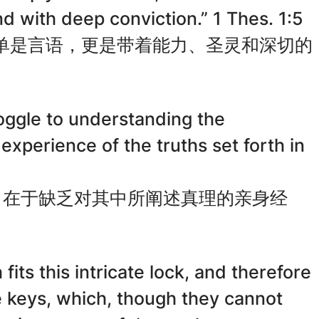
nd with deep conviction.” 1 Thes. 1:5
单是言语，更是带着能力、圣灵和深切的
ggle to understanding the
 experience of the truths set forth in
，在于缺乏对其中所阐述真理的亲身经
fits this intricate lock, and therefore
se keys, which, though they cannot