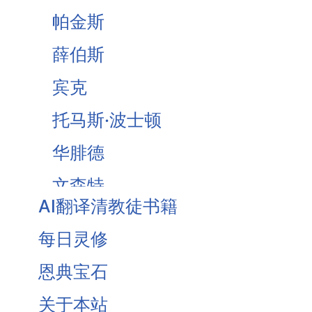
帕金斯
薛伯斯
宾克
托马斯·波士顿
华腓德
文森特
AI翻译清教徒书籍
Brooks
每日灵修
Owen
恩典宝石
Traill
关于本站