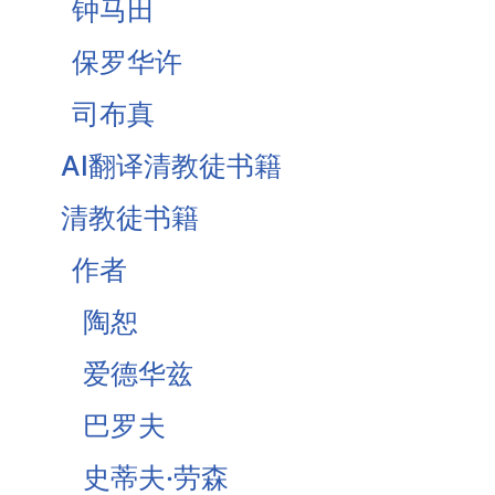
钟马田
基督为人的罪受苦
保罗华许
基督徒的珍宝-知足
司布真
《柔和谦卑》合集
AI翻译清教徒书籍
战胜罪恶的惧怕
清教徒书籍
作者
陶恕
爱德华兹
巴罗夫
史蒂夫·劳森