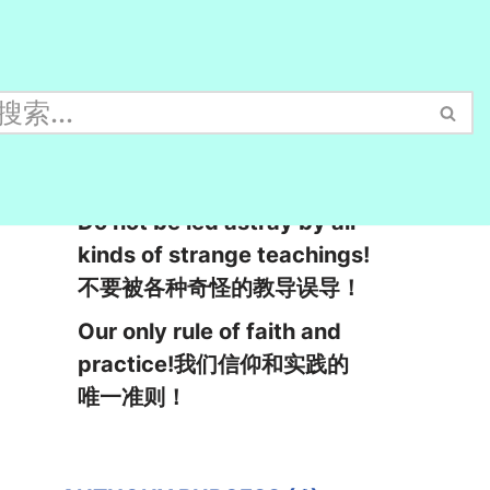
Especially beware of light
reading!特别要当心轻浮的阅
读！
Do not be led astray by all
kinds of strange teachings!
不要被各种奇怪的教导误导！
Our only rule of faith and
practice!我们信仰和实践的
唯一准则！