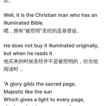
思。”
Well, it is the Christian man who has an
illuminated Bible.
嗯，拥有”被照明”圣经的是基督徒。
He does not buy it illuminated originally,
but when he reads it
他买来的时候圣经并不是被照明的，但当他
阅读时，
“A glory gilds the sacred page,
Majestic like the sun
Which gives a light to every page,