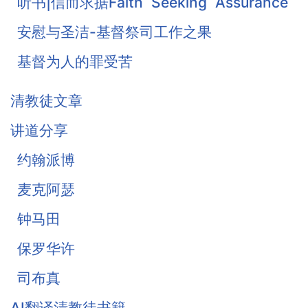
听书|信而求据Faith Seeking Assurance
安慰与圣洁-基督祭司工作之果
基督为人的罪受苦
基督徒的珍宝-知足
清教徒文章
《柔和谦卑》合集
讲道分享
战胜罪恶的惧怕
约翰派博
麦克阿瑟
钟马田
保罗华许
司布真
AI翻译清教徒书籍