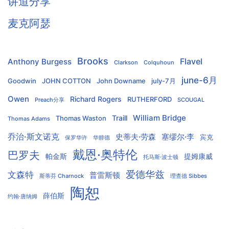
讲道分享
麦克阿瑟
Brooks
Flavel
Anthony Burgess
Clarkson
Colquhoun
june-6月
Goodwin
JOHN COTTON
John Downame
july-7月
Owen
Richard Rogers
RUTHERFORD
Preach分享
SCOUGAL
William Bridge
Traill
Thomas Waston
Thomas Adams
乔治·斯文诺克
史蒂夫·劳森
塞缪尔·李
宾克
保罗华许
华腓德
戴恩·奥特伦
巴罗夫
帕金斯
提姆康威
托马斯·波士顿
爱德华兹
文森特
普雷斯顿
斯蒂芬 Charnock
理查德 Sibbes
陶恕
薛伯斯
约翰·唐纳姆