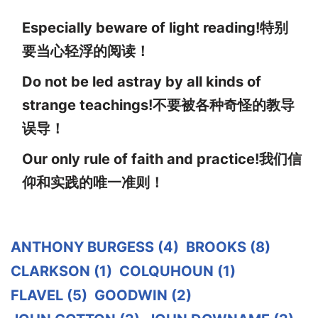
Especially beware of light reading!特别
要当心轻浮的阅读！
Do not be led astray by all kinds of
strange teachings!不要被各种奇怪的教导
误导！
Our only rule of faith and practice!我们信
仰和实践的唯一准则！
ANTHONY BURGESS
(4)
BROOKS
(8)
CLARKSON
(1)
COLQUHOUN
(1)
FLAVEL
(5)
GOODWIN
(2)