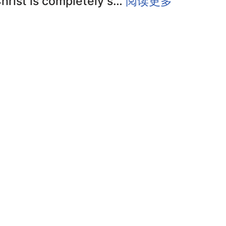
hrist is completely s…
阅读更多