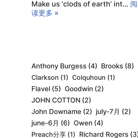
Make us ‘clods of earth’ int…
阅
读更多 »
Brooks
(8)
Anthony Burgess
(4)
Clarkson
(1)
Colquhoun
(1)
Flavel
(5)
Goodwin
(2)
JOHN COTTON
(2)
John Downame
(2)
july-7月
(2)
june-6月
(6)
Owen
(4)
Preach分享
(1)
Richard Rogers
(3