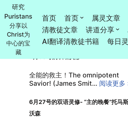
研究
Puristans
跳
首页
首页
属灵文章
分享以
june-6月
至
清教徒文章
讲道分享
Christ为
正
AI翻译清教徒书籍
每日
中心的宝
文
藏
6月30号的双语灵修
全能的救主！The omnipotent
Savior! (James Smit…
阅读更多 
6月27号的双语灵修- “主的晚餐”托马斯
沃森