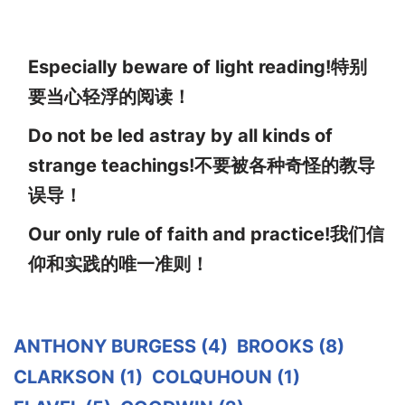
Especially beware of light reading!特别
要当心轻浮的阅读！
Do not be led astray by all kinds of
strange teachings!不要被各种奇怪的教导
误导！
Our only rule of faith and practice!我们信
仰和实践的唯一准则！
ANTHONY BURGESS
(4)
BROOKS
(8)
CLARKSON
(1)
COLQUHOUN
(1)