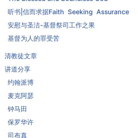
听书|信而求据Faith Seeking Assurance
安慰与圣洁-基督祭司工作之果
基督为人的罪受苦
基督徒的珍宝-知足
清教徒文章
《柔和谦卑》合集
讲道分享
战胜罪恶的惧怕
约翰派博
麦克阿瑟
钟马田
保罗华许
司布真