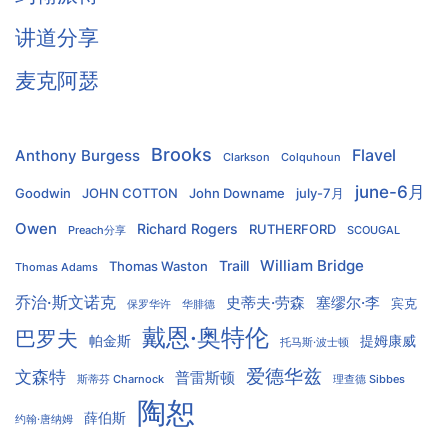
讲道分享
麦克阿瑟
Brooks
Flavel
Anthony Burgess
Clarkson
Colquhoun
june-6月
Goodwin
JOHN COTTON
John Downame
july-7月
Owen
Richard Rogers
RUTHERFORD
Preach分享
SCOUGAL
William Bridge
Traill
Thomas Waston
Thomas Adams
乔治·斯文诺克
史蒂夫·劳森
塞缪尔·李
宾克
保罗华许
华腓德
戴恩·奥特伦
巴罗夫
帕金斯
提姆康威
托马斯·波士顿
爱德华兹
文森特
普雷斯顿
斯蒂芬 Charnock
理查德 Sibbes
陶恕
薛伯斯
约翰·唐纳姆