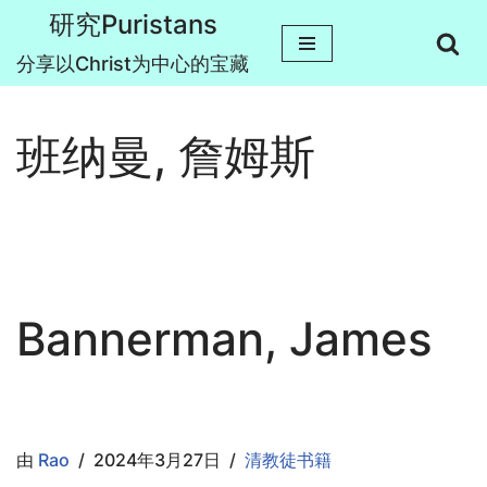
研究Puristans
跳
分享以Christ为中心的宝藏
至
正
班纳曼, 詹姆斯
文
Bannerman, James
由
Rao
2024年3月27日
清教徒书籍