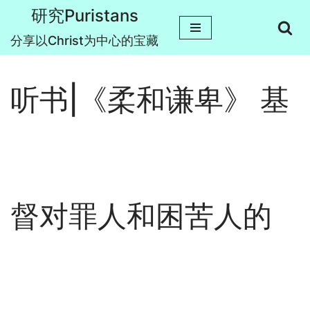
研究Puristans
跳
分享以Christ为中心的宝藏
至
正
听书|《柔和谦卑》 基
文
督对罪人和困苦人的