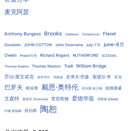
麦克阿瑟
Brooks
Flavel
Anthony Burgess
Clarkson
Colquhoun
june-6月
Goodwin
JOHN COTTON
John Downame
july-7月
Owen
Richard Rogers
RUTHERFORD
Preach分享
SCOUGAL
William Bridge
Traill
Thomas Waston
Thomas Adams
乔治·斯文诺克
史蒂夫·劳森
塞缪尔·李
宾克
保罗华许
华腓德
戴恩·奥特伦
巴罗夫
帕金斯
提姆康威
托马斯·波士顿
爱德华兹
文森特
普雷斯顿
斯蒂芬 Charnock
理查德 Sibbes
陶恕
薛伯斯
约翰·唐纳姆