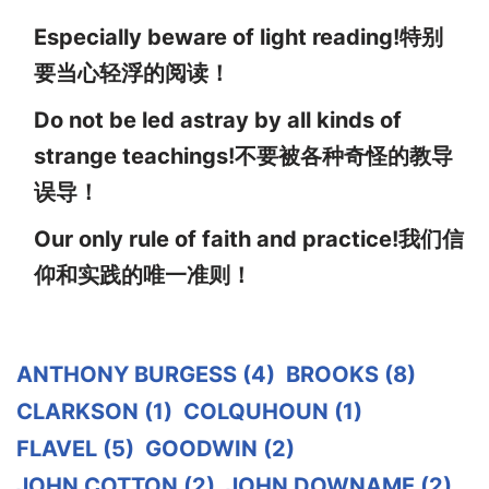
Especially beware of light reading!特别
要当心轻浮的阅读！
Do not be led astray by all kinds of
strange teachings!不要被各种奇怪的教导
误导！
Our only rule of faith and practice!我们信
仰和实践的唯一准则！
ANTHONY BURGESS
(4)
BROOKS
(8)
CLARKSON
(1)
COLQUHOUN
(1)
FLAVEL
(5)
GOODWIN
(2)
JOHN COTTON
(2)
JOHN DOWNAME
(2)