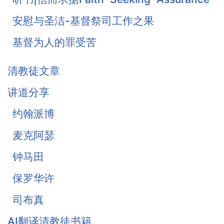
安慰与圣洁-基督祭司工作之果
基督为人的罪受苦
基督徒的珍宝-知足
清教徒文章
《柔和谦卑》合集
讲道分享
战胜罪恶的惧怕
约翰派博
麦克阿瑟
钟马田
保罗华许
司布真
AI翻译清教徒书籍