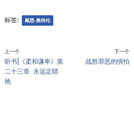
标签:
戴恩·奥特伦
上一个
下一个
听书|《柔和谦卑》第
战胜罪恶的惧怕
二十三章 永远定睛
祂