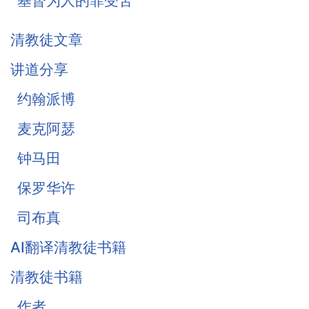
基督为人的罪受苦
基督徒的珍宝-知足
清教徒文章
《柔和谦卑》合集
讲道分享
战胜罪恶的惧怕
约翰派博
麦克阿瑟
钟马田
保罗华许
司布真
AI翻译清教徒书籍
清教徒书籍
作者