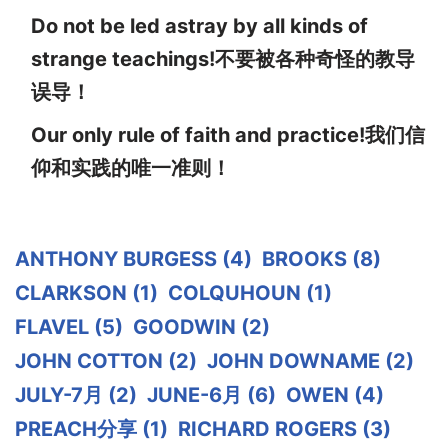
Do not be led astray by all kinds of
strange teachings!不要被各种奇怪的教导
误导！
Our only rule of faith and practice!我们信
仰和实践的唯一准则！
ANTHONY BURGESS
(4)
BROOKS
(8)
CLARKSON
(1)
COLQUHOUN
(1)
FLAVEL
(5)
GOODWIN
(2)
JOHN COTTON
(2)
JOHN DOWNAME
(2)
JULY-7月
(2)
JUNE-6月
(6)
OWEN
(4)
PREACH分享
(1)
RICHARD ROGERS
(3)