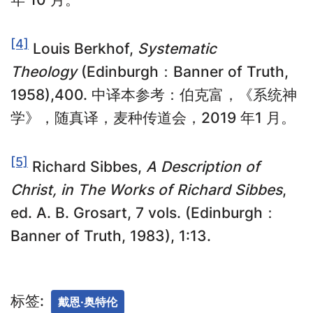
[4]
Louis Berkhof,
Systematic
Theology
(Edinburgh：Banner of Truth,
1958),400. 中译本参考：伯克富，《系统神
学》，随真译，麦种传道会，2019 年1 月。
[5]
Richard Sibbes,
A Description of
Christ, in The Works of Richard Sibbes
,
ed. A. B. Grosart, 7 vols. (Edinburgh：
Banner of Truth, 1983), 1:13.
标签:
戴恩·奥特伦