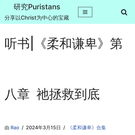
研究Puristans
跳
分享以Christ为中心的宝藏
至
正
听书|《柔和谦卑》第
文
八章 祂拯救到底
由
Rao
2024年3月15日
《柔和谦卑》合集