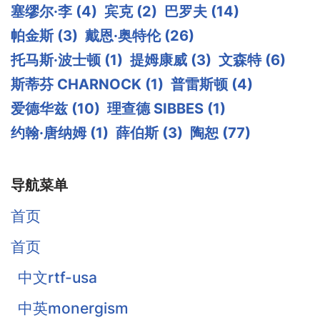
塞缪尔·李
(4)
宾克
(2)
巴罗夫
(14)
帕金斯
(3)
戴恩·奥特伦
(26)
托马斯·波士顿
(1)
提姆康威
(3)
文森特
(6)
斯蒂芬 CHARNOCK
(1)
普雷斯顿
(4)
爱德华兹
(10)
理查德 SIBBES
(1)
约翰·唐纳姆
(1)
薛伯斯
(3)
陶恕
(77)
导航菜单
首页
首页
中文rtf-usa
中英monergism