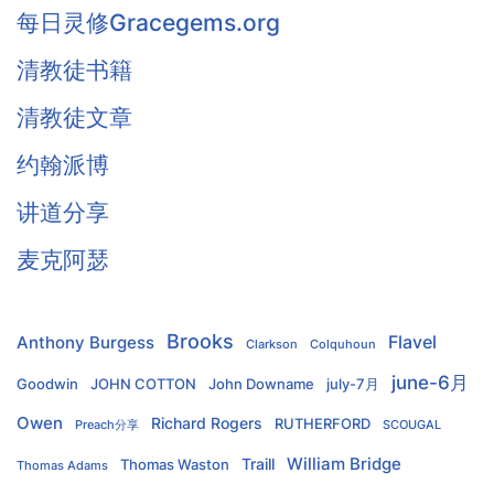
每日灵修Gracegems.org
清教徒书籍
清教徒文章
约翰派博
讲道分享
麦克阿瑟
Brooks
Flavel
Anthony Burgess
Clarkson
Colquhoun
june-6月
Goodwin
JOHN COTTON
John Downame
july-7月
Owen
Richard Rogers
RUTHERFORD
Preach分享
SCOUGAL
William Bridge
Traill
Thomas Waston
Thomas Adams