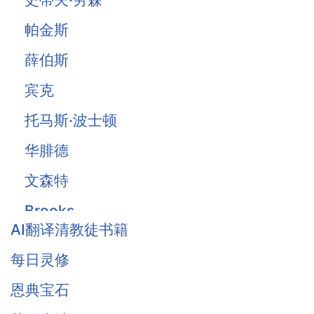
帕金斯
薛伯斯
宾克
托马斯·波士顿
华腓德
文森特
Brooks
AI翻译清教徒书籍
Owen
每日灵修
Traill
恩典宝石
Thomas Waston