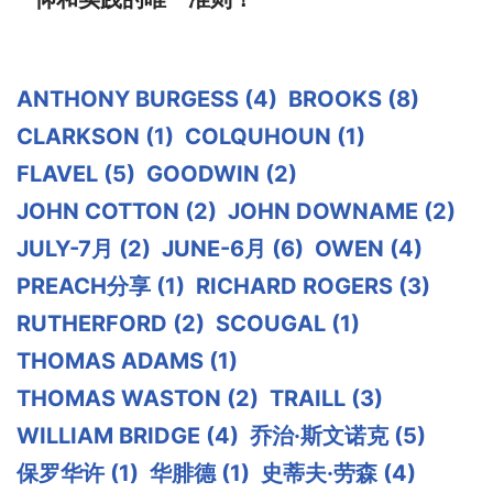
ANTHONY BURGESS
(4)
BROOKS
(8)
CLARKSON
(1)
COLQUHOUN
(1)
FLAVEL
(5)
GOODWIN
(2)
JOHN COTTON
(2)
JOHN DOWNAME
(2)
JULY-7月
(2)
JUNE-6月
(6)
OWEN
(4)
PREACH分享
(1)
RICHARD ROGERS
(3)
RUTHERFORD
(2)
SCOUGAL
(1)
THOMAS ADAMS
(1)
THOMAS WASTON
(2)
TRAILL
(3)
WILLIAM BRIDGE
(4)
乔治·斯文诺克
(5)
保罗华许
(1)
华腓德
(1)
史蒂夫·劳森
(4)