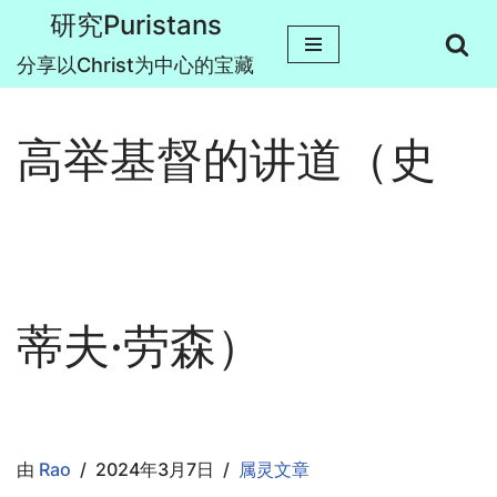
研究Puristans
跳
分享以Christ为中心的宝藏
至
正
高举基督的讲道（史
文
蒂夫·劳森）
由
Rao
2024年3月7日
属灵文章