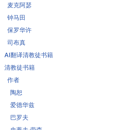
麦克阿瑟
钟马田
保罗华许
司布真
AI翻译清教徒书籍
清教徒书籍
作者
陶恕
爱德华兹
巴罗夫
史蒂夫·劳森