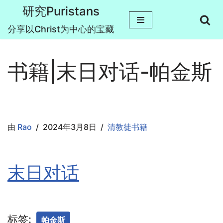
研究Puristans
跳
分享以Christ为中心的宝藏
至
正
书籍|末日对话-帕金斯
文
由
Rao
2024年3月8日
清教徒书籍
末日对话
标签:
帕金斯