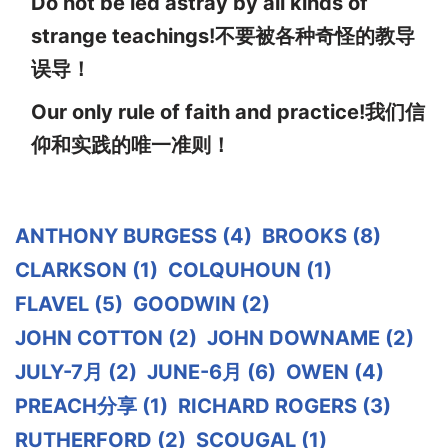
Do not be led astray by all kinds of
strange teachings!不要被各种奇怪的教导
误导！
Our only rule of faith and practice!我们信
仰和实践的唯一准则！
ANTHONY BURGESS
(4)
BROOKS
(8)
CLARKSON
(1)
COLQUHOUN
(1)
FLAVEL
(5)
GOODWIN
(2)
JOHN COTTON
(2)
JOHN DOWNAME
(2)
JULY-7月
(2)
JUNE-6月
(6)
OWEN
(4)
PREACH分享
(1)
RICHARD ROGERS
(3)
RUTHERFORD
(2)
SCOUGAL
(1)