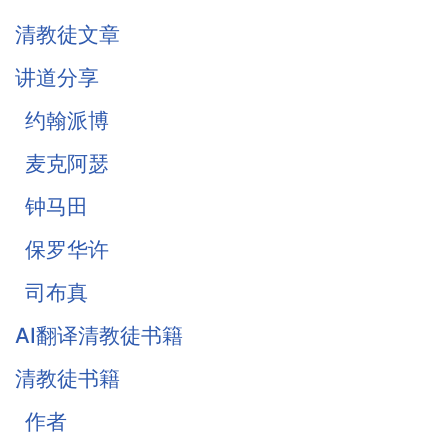
基督徒的珍宝-知足
清教徒文章
《柔和谦卑》合集
讲道分享
战胜罪恶的惧怕
约翰派博
麦克阿瑟
钟马田
保罗华许
司布真
AI翻译清教徒书籍
清教徒书籍
作者