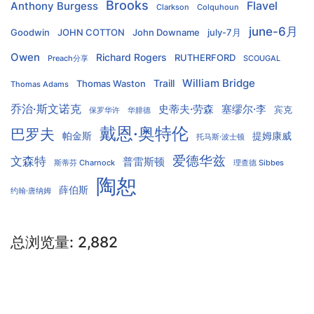
Brooks
Flavel
Anthony Burgess
Clarkson
Colquhoun
june-6月
Goodwin
JOHN COTTON
John Downame
july-7月
Owen
Richard Rogers
RUTHERFORD
Preach分享
SCOUGAL
William Bridge
Traill
Thomas Waston
Thomas Adams
乔治·斯文诺克
史蒂夫·劳森
塞缪尔·李
宾克
保罗华许
华腓德
戴恩·奥特伦
巴罗夫
帕金斯
提姆康威
托马斯·波士顿
爱德华兹
文森特
普雷斯顿
斯蒂芬 Charnock
理查德 Sibbes
陶恕
薛伯斯
约翰·唐纳姆
总浏览量:
2,882