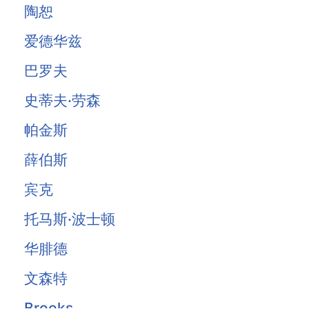
陶恕
爱德华兹
巴罗夫
史蒂夫·劳森
帕金斯
薛伯斯
宾克
托马斯·波士顿
华腓德
文森特
Brooks