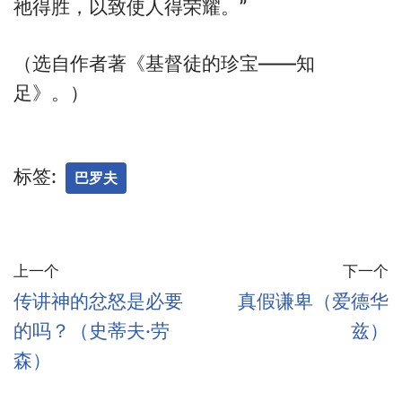
祂得胜，以致使人得荣耀。”
（选自作者著《基督徒的珍宝——知
足》。）
标签:
巴罗夫
上一个
下一个
传讲神的忿怒是必要
真假谦卑（爱德华
的吗？（史蒂夫·劳
兹）
森）