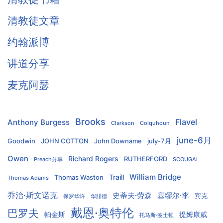
清教徒文章
约翰派博
讲道分享
麦克阿瑟
Brooks
Flavel
Anthony Burgess
Clarkson
Colquhoun
june-6月
Goodwin
JOHN COTTON
John Downame
july-7月
Owen
Richard Rogers
RUTHERFORD
Preach分享
SCOUGAL
William Bridge
Traill
Thomas Waston
Thomas Adams
乔治·斯文诺克
史蒂夫·劳森
塞缪尔·李
宾克
保罗华许
华腓德
戴恩·奥特伦
巴罗夫
帕金斯
提姆康威
托马斯·波士顿