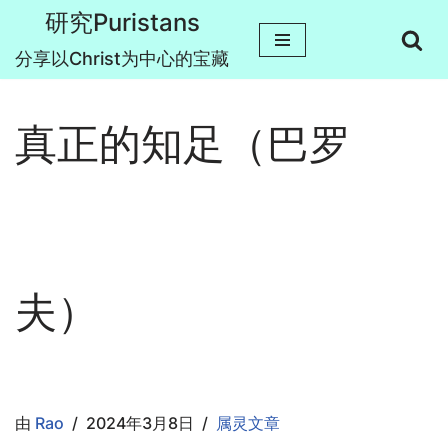
研究Puristans
跳
分享以Christ为中心的宝藏
至
正
真正的知足（巴罗
文
夫）
由
Rao
2024年3月8日
属灵文章