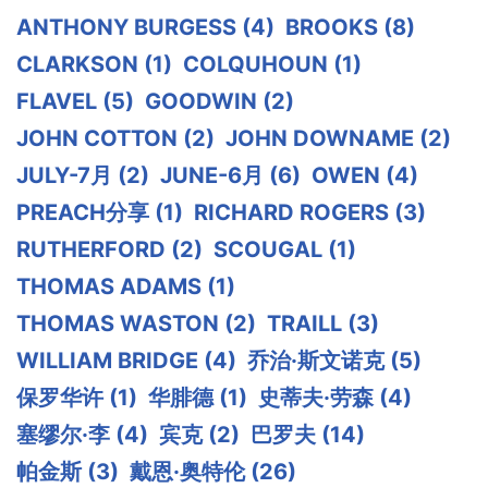
ANTHONY BURGESS
(4)
BROOKS
(8)
CLARKSON
(1)
COLQUHOUN
(1)
FLAVEL
(5)
GOODWIN
(2)
JOHN COTTON
(2)
JOHN DOWNAME
(2)
JULY-7月
(2)
JUNE-6月
(6)
OWEN
(4)
PREACH分享
(1)
RICHARD ROGERS
(3)
RUTHERFORD
(2)
SCOUGAL
(1)
THOMAS ADAMS
(1)
THOMAS WASTON
(2)
TRAILL
(3)
WILLIAM BRIDGE
(4)
乔治·斯文诺克
(5)
保罗华许
(1)
华腓德
(1)
史蒂夫·劳森
(4)
塞缪尔·李
(4)
宾克
(2)
巴罗夫
(14)
帕金斯
(3)
戴恩·奥特伦
(26)