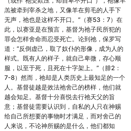
（或作“祂受欺压，却自卑不开口”），祂像羊
羔被牵到宰杀之地，又像羊在剪毛的人手下
无声，祂也是这样不开口。”（赛53：7）在
此，以赛亚是在预言，基督为祂子民所犯的
罪会怎样舍命而忍受死亡。论到祂，保罗写
道：“反倒虚己，取了奴仆的形像，成为人的
样式。既有人的样子，就自己卑微，存心顺
服，以至于死，且死在十字架上。”（腓2：
7-8）然而，祂却是人类历史上最知足的一个
人。基督徒越是效法祂舍己的榜样，他们就
越会知足。基督十分喜悦去行祂天父的旨
意；基督徒需要认识到，自私的人只在神赐
给自己所想要的事物时才满足，而对舍己的
人来说，不论神所赐的是什么，他们都知