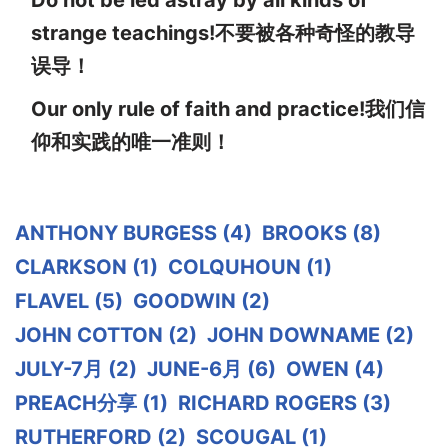
strange teachings!不要被各种奇怪的教导
误导！
Our only rule of faith and practice!我们信
仰和实践的唯一准则！
ANTHONY BURGESS
(4)
BROOKS
(8)
CLARKSON
(1)
COLQUHOUN
(1)
FLAVEL
(5)
GOODWIN
(2)
JOHN COTTON
(2)
JOHN DOWNAME
(2)
JULY-7月
(2)
JUNE-6月
(6)
OWEN
(4)
PREACH分享
(1)
RICHARD ROGERS
(3)
RUTHERFORD
(2)
SCOUGAL
(1)