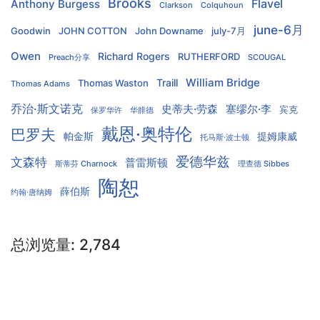
Brooks
Flavel
Anthony Burgess
Clarkson
Colquhoun
june-6月
Goodwin
JOHN COTTON
John Downame
july-7月
Owen
Richard Rogers
RUTHERFORD
Preach分享
SCOUGAL
William Bridge
Traill
Thomas Waston
Thomas Adams
乔治·斯文诺克
史蒂夫·劳森
塞缪尔·李
宾克
保罗华许
华腓德
戴恩·奥特伦
巴罗夫
帕金斯
提姆康威
托马斯·波士顿
爱德华兹
文森特
普雷斯顿
斯蒂芬 Charnock
理查德 Sibbes
陶恕
薛伯斯
约翰·唐纳姆
总浏览量:
2,784