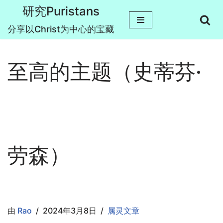
研究Puristans
跳
分享以Christ为中心的宝藏
至
正
至高的主题（史蒂芬·
文
劳森）
由
Rao
2024年3月8日
属灵文章