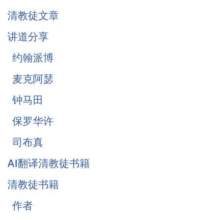
基督徒的珍宝-知足
清教徒文章
《柔和谦卑》合集
讲道分享
战胜罪恶的惧怕
约翰派博
麦克阿瑟
钟马田
保罗华许
司布真
AI翻译清教徒书籍
清教徒书籍
作者