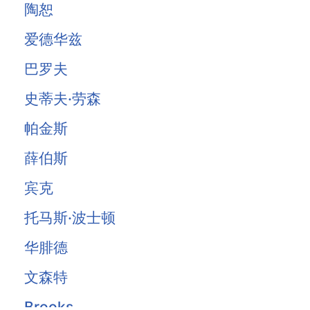
陶恕
爱德华兹
巴罗夫
史蒂夫·劳森
帕金斯
薛伯斯
宾克
托马斯·波士顿
华腓德
文森特
Brooks