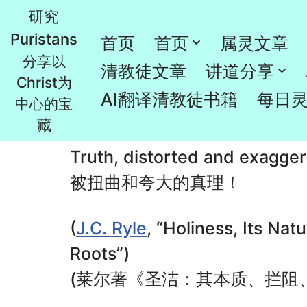
研究
Puristans
跳
首页
首页
属灵文章
Truth, distorted and exa
分享以
至
清教徒文章
讲道分享
Christ为
正
由
Rao
2024年10月29日
清教徒书籍
AI翻译清教徒书籍
每日
中心的宝
文
藏
Truth, distorted and exagger
被扭曲和夸大的真理！
(
J.C. Ryle
, “Holiness, Its Nat
Roots”)
(莱尔著《圣洁：其本质、拦阻