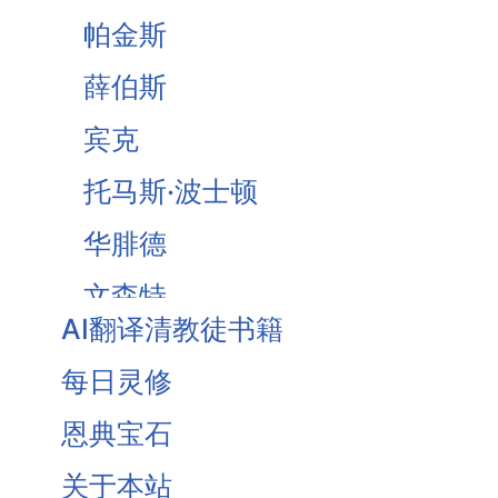
帕金斯
薛伯斯
宾克
托马斯·波士顿
华腓德
文森特
AI翻译清教徒书籍
Brooks
每日灵修
Owen
恩典宝石
Traill
关于本站