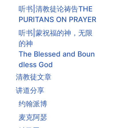
听书|清教徒论祷告THE
PURITANS ON PRAYER
听书|蒙祝福的神，无限
的神
The Blessed and Boun
dless God
清教徒文章
听书|信而求据
Faith Seeking Assuran
讲道分享
ce
约翰派博
安慰与圣洁-基督祭司工
麦克阿瑟
作之果