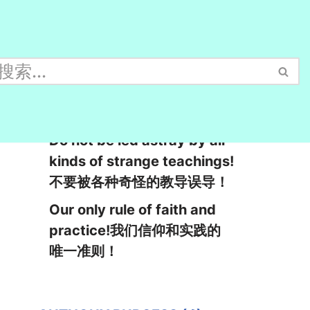
Especially beware of light
reading!特别要当心轻浮的阅
读！
Do not be led astray by all
kinds of strange teachings!
不要被各种奇怪的教导误导！
Our only rule of faith and
practice!我们信仰和实践的
唯一准则！