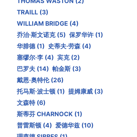
THOMAS WASTON
(2)
TRAILL
(3)
WILLIAM BRIDGE
(4)
乔治·斯文诺克
(5)
保罗华许
(1)
华腓德
(1)
史蒂夫·劳森
(4)
塞缪尔·李
(4)
宾克
(2)
巴罗夫
(14)
帕金斯
(3)
戴恩·奥特伦
(26)
托马斯·波士顿
(1)
提姆康威
(3)
文森特
(6)
斯蒂芬 CHARNOCK
(1)
普雷斯顿
(4)
爱德华兹
(10)
理查德 SIBBES
(1)