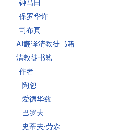
钟马田
基督为人的罪受苦
保罗华许
基督徒的珍宝-知足
司布真
《柔和谦卑》合集
AI翻译清教徒书籍
战胜罪恶的惧怕
清教徒书籍
作者
陶恕
爱德华兹
巴罗夫
史蒂夫·劳森