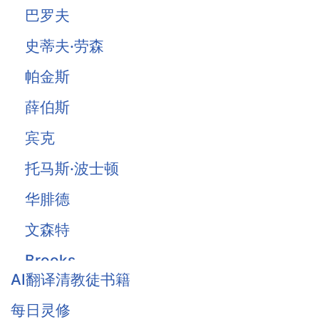
巴罗夫
史蒂夫·劳森
帕金斯
薛伯斯
宾克
托马斯·波士顿
华腓德
文森特
Brooks
AI翻译清教徒书籍
Owen
每日灵修