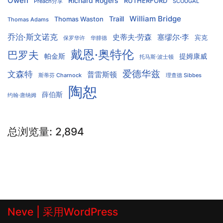
Owen
Richard Rogers
RUTHERFORD
Preach分享
SCOUGAL
William Bridge
Traill
Thomas Waston
Thomas Adams
乔治·斯文诺克
史蒂夫·劳森
塞缪尔·李
宾克
保罗华许
华腓德
戴恩·奥特伦
巴罗夫
帕金斯
提姆康威
托马斯·波士顿
爱德华兹
文森特
普雷斯顿
斯蒂芬 Charnock
理查德 Sibbes
陶恕
薛伯斯
约翰·唐纳姆
总浏览量:
2,894
Neve
| 采用
WordPress