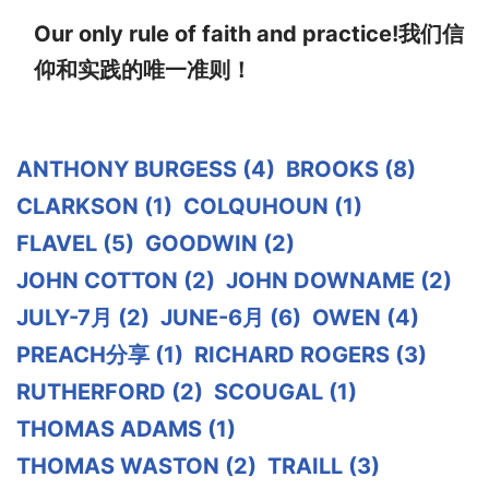
Our only rule of faith and practice!我们信
仰和实践的唯一准则！
ANTHONY BURGESS
(4)
BROOKS
(8)
CLARKSON
(1)
COLQUHOUN
(1)
FLAVEL
(5)
GOODWIN
(2)
JOHN COTTON
(2)
JOHN DOWNAME
(2)
JULY-7月
(2)
JUNE-6月
(6)
OWEN
(4)
PREACH分享
(1)
RICHARD ROGERS
(3)
RUTHERFORD
(2)
SCOUGAL
(1)
THOMAS ADAMS
(1)
THOMAS WASTON
(2)
TRAILL
(3)