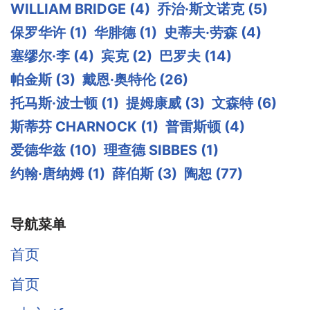
WILLIAM BRIDGE
(4)
乔治·斯文诺克
(5)
保罗华许
(1)
华腓德
(1)
史蒂夫·劳森
(4)
塞缪尔·李
(4)
宾克
(2)
巴罗夫
(14)
帕金斯
(3)
戴恩·奥特伦
(26)
托马斯·波士顿
(1)
提姆康威
(3)
文森特
(6)
斯蒂芬 CHARNOCK
(1)
普雷斯顿
(4)
爱德华兹
(10)
理查德 SIBBES
(1)
约翰·唐纳姆
(1)
薛伯斯
(3)
陶恕
(77)
导航菜单
首页
首页