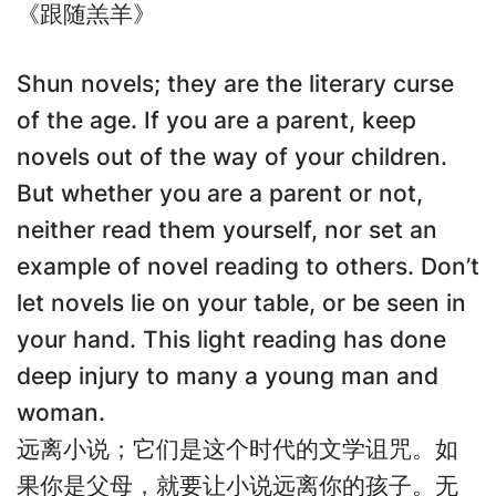
《跟随羔羊》
Shun novels; they are the literary curse
of the age. If you are a parent, keep
novels out of the way of your children.
But whether you are a parent or not,
neither read them yourself, nor set an
example of novel reading to others. Don’t
let novels lie on your table, or be seen in
your hand. This light reading has done
deep injury to many a young man and
woman.
远离小说；它们是这个时代的文学诅咒。如
果你是父母，就要让小说远离你的孩子。无