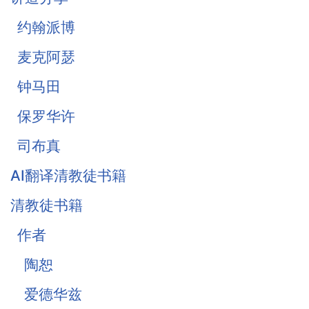
战胜罪恶的惧怕
约翰派博
麦克阿瑟
钟马田
保罗华许
司布真
AI翻译清教徒书籍
清教徒书籍
作者
陶恕
爱德华兹