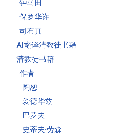
钟马田
基督为人的罪受苦
保罗华许
基督徒的珍宝-知足
司布真
《柔和谦卑》合集
AI翻译清教徒书籍
战胜罪恶的惧怕
清教徒书籍
作者
陶恕
爱德华兹
巴罗夫
史蒂夫·劳森