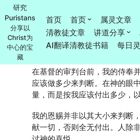
研究
Puristans
跳
首页
首页
属灵文章
先到审判台前省察自己（陶恕）
分享以
至
清教徒文章
讲道分享
Christ为
正
由
Rao
2024年3月8日
清教徒书籍
AI翻译清教徒书籍
每日
中心的宝
文
藏
在基督的审判台前，我的侍奉
应该做多少来判断。在神的眼
量，而是按我应该付出多少，
我的恩赐并非以其大小来判断
献一切，否则全无付出。人除
讨神的喜悦。