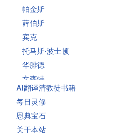
帕金斯
薛伯斯
宾克
托马斯·波士顿
华腓德
文森特
AI翻译清教徒书籍
Brooks
每日灵修
Owen
恩典宝石
Traill
关于本站