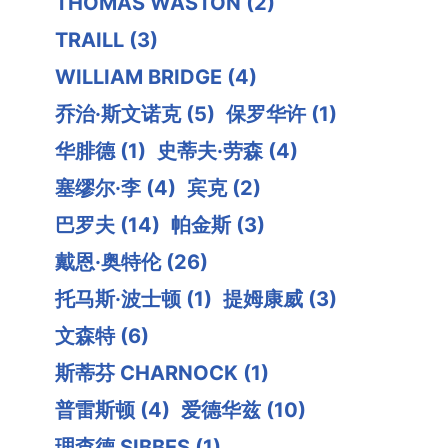
THOMAS WASTON
(2)
TRAILL
(3)
WILLIAM BRIDGE
(4)
乔治·斯文诺克
(5)
保罗华许
(1)
华腓德
(1)
史蒂夫·劳森
(4)
塞缪尔·李
(4)
宾克
(2)
巴罗夫
(14)
帕金斯
(3)
戴恩·奥特伦
(26)
托马斯·波士顿
(1)
提姆康威
(3)
文森特
(6)
斯蒂芬 CHARNOCK
(1)
普雷斯顿
(4)
爱德华兹
(10)
理查德 SIBBES
(1)