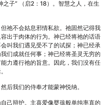
之子” （启2：18）。智慧之人，在生
，但祂不会姑息邪情私欲。祂固然记得我
纵容出于肉体的行为。神已经将祂的话语
不会叫我们遇见受不了的试探；神已经承
为我们成就任何事；神已经将圣灵无穷的
有能力遵行祂的旨意。因此，我们没有任
活。
，然后我们的侍奉才能蒙神悦纳。
为自己辩护。主喜爱像婴孩般单纯率直的