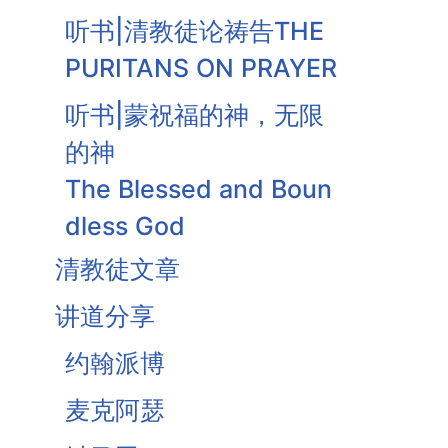
听书|清教徒论祷告THE
PURITANS ON PRAYER
听书|蒙祝福的神，无限
的神
The Blessed and Boun
dless God
清教徒文章
听书|信而求据
Faith Seeking Assuran
讲道分享
ce
约翰派博
安慰与圣洁-基督祭司工
麦克阿瑟
作之果