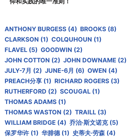
仰和实践的唯一准则！
ANTHONY BURGESS
(4)
BROOKS
(8)
CLARKSON
(1)
COLQUHOUN
(1)
FLAVEL
(5)
GOODWIN
(2)
JOHN COTTON
(2)
JOHN DOWNAME
(2)
JULY-7月
(2)
JUNE-6月
(6)
OWEN
(4)
PREACH分享
(1)
RICHARD ROGERS
(3)
RUTHERFORD
(2)
SCOUGAL
(1)
THOMAS ADAMS
(1)
THOMAS WASTON
(2)
TRAILL
(3)
WILLIAM BRIDGE
(4)
乔治·斯文诺克
(5)
保罗华许
(1)
华腓德
(1)
史蒂夫·劳森
(4)