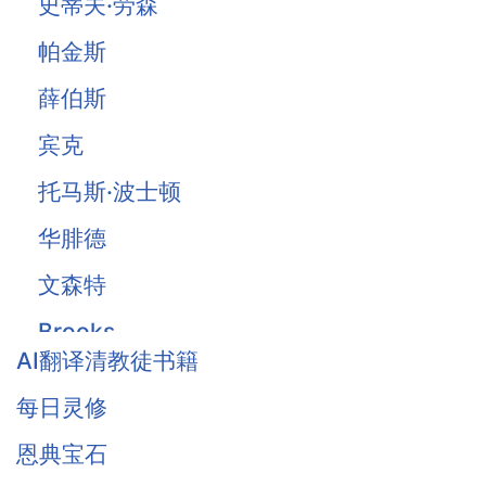
史蒂夫·劳森
帕金斯
薛伯斯
宾克
托马斯·波士顿
华腓德
文森特
Brooks
AI翻译清教徒书籍
Owen
每日灵修
Traill
恩典宝石
Thomas Waston