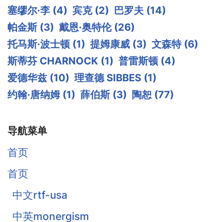
塞缪尔·李
(4)
宾克
(2)
巴罗夫
(14)
帕金斯
(3)
戴恩·奥特伦
(26)
托马斯·波士顿
(1)
提姆康威
(3)
文森特
(6)
斯蒂芬 CHARNOCK
(1)
普雷斯顿
(4)
爱德华兹
(10)
理查德 SIBBES
(1)
约翰·唐纳姆
(1)
薛伯斯
(3)
陶恕
(77)
导航菜单
首页
首页
中文rtf-usa
中英monergism