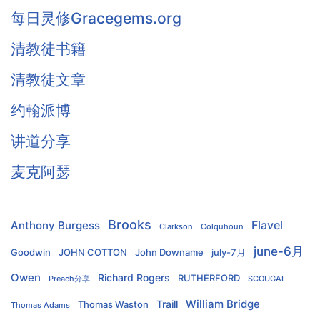
每日灵修Gracegems.org
清教徒书籍
清教徒文章
约翰派博
讲道分享
麦克阿瑟
Brooks
Flavel
Anthony Burgess
Clarkson
Colquhoun
june-6月
Goodwin
JOHN COTTON
John Downame
july-7月
Owen
Richard Rogers
RUTHERFORD
Preach分享
SCOUGAL
William Bridge
Traill
Thomas Waston
Thomas Adams