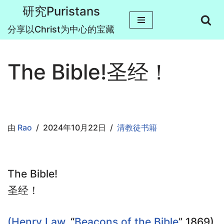
研究Puristans
跳
分享以Christ为中心的宝藏
至
正
The Bible!圣经！
文
由
Rao
2024年10月22日
清教徒书籍
The Bible!
圣经！
(Henry Law
, “
Beacons of the Bible
” 1869)