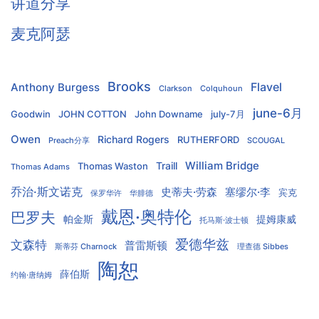
讲道分享
麦克阿瑟
Brooks
Flavel
Anthony Burgess
Clarkson
Colquhoun
june-6月
Goodwin
JOHN COTTON
John Downame
july-7月
Owen
Richard Rogers
RUTHERFORD
Preach分享
SCOUGAL
William Bridge
Traill
Thomas Waston
Thomas Adams
乔治·斯文诺克
史蒂夫·劳森
塞缪尔·李
宾克
保罗华许
华腓德
戴恩·奥特伦
巴罗夫
帕金斯
提姆康威
托马斯·波士顿
爱德华兹
文森特
普雷斯顿
斯蒂芬 Charnock
理查德 Sibbes
陶恕
薛伯斯
约翰·唐纳姆