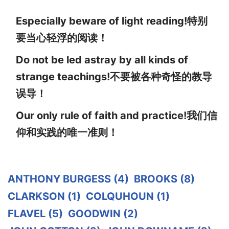
Especially beware of light reading!特别
要当心轻浮的阅读！
Do not be led astray by all kinds of
strange teachings!不要被各种奇怪的教导
误导！
Our only rule of faith and practice!我们信
仰和实践的唯一准则！
ANTHONY BURGESS
(4)
BROOKS
(8)
CLARKSON
(1)
COLQUHOUN
(1)
FLAVEL
(5)
GOODWIN
(2)