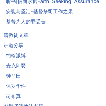
听书|信而求据Faith Seeking Assurance
安慰与圣洁-基督祭司工作之果
基督为人的罪受苦
基督徒的珍宝-知足
清教徒文章
《柔和谦卑》合集
讲道分享
战胜罪恶的惧怕
约翰派博
麦克阿瑟
钟马田
保罗华许
司布真