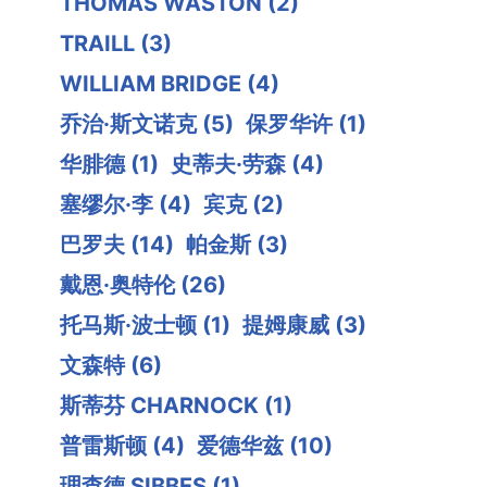
THOMAS WASTON
(2)
TRAILL
(3)
WILLIAM BRIDGE
(4)
乔治·斯文诺克
(5)
保罗华许
(1)
华腓德
(1)
史蒂夫·劳森
(4)
塞缪尔·李
(4)
宾克
(2)
巴罗夫
(14)
帕金斯
(3)
戴恩·奥特伦
(26)
托马斯·波士顿
(1)
提姆康威
(3)
文森特
(6)
斯蒂芬 CHARNOCK
(1)
普雷斯顿
(4)
爱德华兹
(10)
理查德 SIBBES
(1)