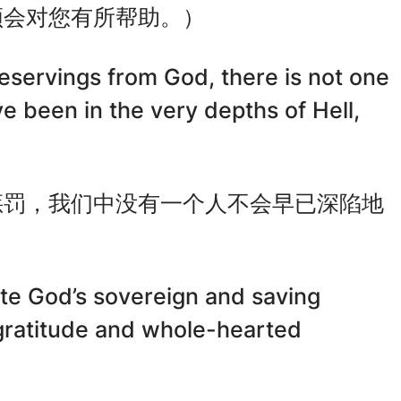
频会对您有所帮助。）
deservings from God, there is not one
 been in the very depths of Hell,
惩罚，我们中没有一个人不会早已深陷地
e God’s sovereign and saving
gratitude and whole-hearted