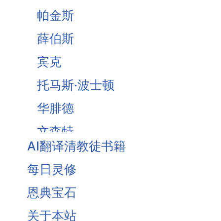
帕金斯
薛伯斯
宾克
托马斯·波士顿
华腓德
文森特
AI翻译清教徒书籍
Brooks
每日灵修
Owen
恩典宝石
Traill
关于本站