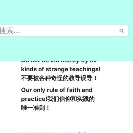
Especially beware of light
reading!特别要当心轻浮的阅
读！
Do not be led astray by all
kinds of strange teachings!
不要被各种奇怪的教导误导！
Our only rule of faith and
practice!我们信仰和实践的
唯一准则！