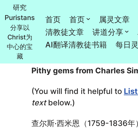
研究
Puristans
跳
首页
首页
属灵文章
9月30日的灵修文章
分享以
至
清教徒文章
讲道分享
Christ为
正
由
Rao
2024年9月30日
每日灵修Grace
AI翻译清教徒书籍
每日
中心的宝
文
藏
Pithy gems from Charles S
(You will find it helpful to
Lis
text
below.)
查尔斯·西米恩（1759-1836