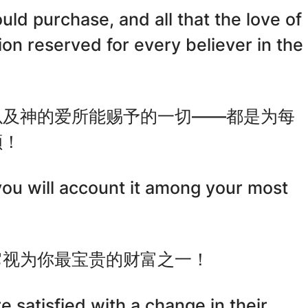
ould purchase, and all that the love of
n reserved for every believer in the
以及神的爱所能赐予的一切——都是为每
额！
you will account it among your most
它视为你最宝贵的财富之一！
e satisfied with a change in their