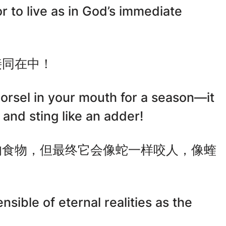
r to live as in God’s immediate
接同在中！
orsel in your mouth for a season—it
t, and sting like an adder!
的食物，但最终它会像蛇一样咬人，像蝰
nsible of eternal realities as the