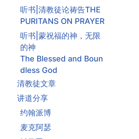
听书|清教徒论祷告THE
PURITANS ON PRAYER
听书|蒙祝福的神，无限
的神
The Blessed and Boun
dless God
清教徒文章
听书|信而求据
Faith Seeking Assuran
讲道分享
ce
约翰派博
安慰与圣洁-基督祭司工
麦克阿瑟
作之果