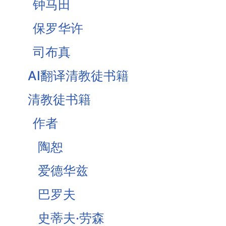
钟马田
基督为人的罪受苦
保罗华许
基督徒的珍宝-知足
司布真
《柔和谦卑》合集
AI翻译清教徒书籍
战胜罪恶的惧怕
清教徒书籍
作者
陶恕
爱德华兹
巴罗夫
史蒂夫·劳森