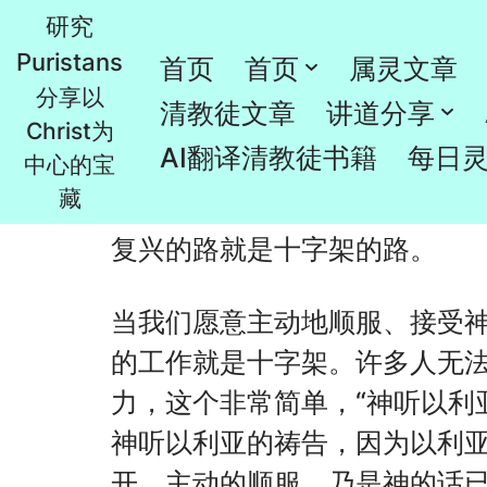
研究
Puristans
跳
首页
首页
属灵文章
复兴的路（陶恕）
分享以
至
清教徒文章
讲道分享
Christ为
正
由
Rao
2024年3月8日
属灵文章
AI翻译清教徒书籍
每日
中心的宝
文
藏
复兴的路就是十字架的路。
当我们愿意主动地顺服、接受
的工作就是十字架。许多人无
力，这个非常简单，“神听以利
神听以利亚的祷告，因为以利
开。主动的顺服，乃是神的话已