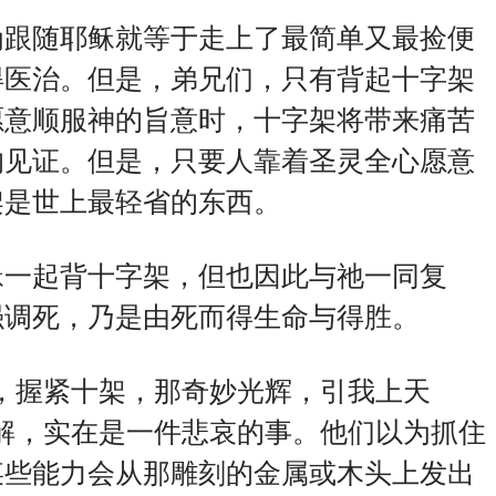
为跟随耶稣就等于走上了最简单又最捡便
得医治。但是，弟兄们，只有背起十字架
愿意顺服神的旨意时，十字架将带来痛苦
的见证。但是，只要人靠着圣灵全心愿意
架是世上最轻省的东西。
稣一起背十字架，但也因此与祂一同复
强调死，乃是由死而得生命与得胜。
，握紧十架，那奇妙光辉，引我上天
解，实在是一件悲哀的事。他们以为抓住
某些能力会从那雕刻的金属或木头上发出