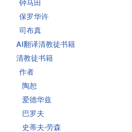
钟马田
基督为人的罪受苦
保罗华许
基督徒的珍宝-知足
司布真
《柔和谦卑》合集
AI翻译清教徒书籍
战胜罪恶的惧怕
清教徒书籍
作者
陶恕
爱德华兹
巴罗夫
史蒂夫·劳森