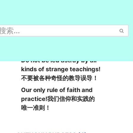
Especially beware of light
reading!特别要当心轻浮的阅
读！
Do not be led astray by all
kinds of strange teachings!
不要被各种奇怪的教导误导！
Our only rule of faith and
practice!我们信仰和实践的
唯一准则！