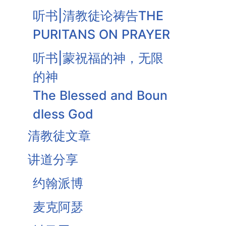
听书|清教徒论祷告THE
PURITANS ON PRAYER
听书|蒙祝福的神，无限
的神
The Blessed and Boun
dless God
清教徒文章
听书|信而求据
Faith Seeking Assuran
讲道分享
ce
约翰派博
安慰与圣洁-基督祭司工
麦克阿瑟
作之果