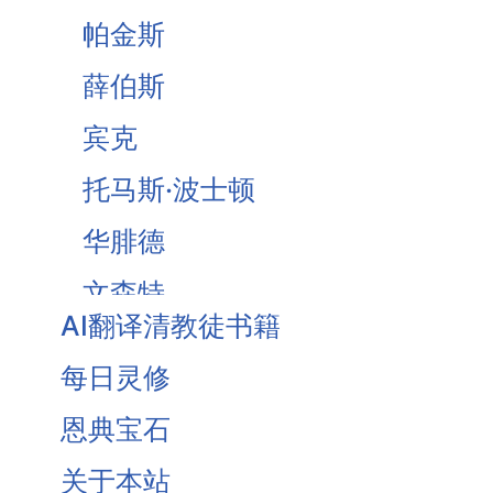
帕金斯
薛伯斯
宾克
托马斯·波士顿
华腓德
文森特
AI翻译清教徒书籍
Brooks
每日灵修
Owen
恩典宝石
Traill
关于本站