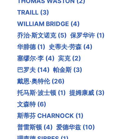
THOMAS WASTON
(2)
TRAILL
(3)
WILLIAM BRIDGE
(4)
乔治·斯文诺克
(5)
保罗华许
(1)
华腓德
(1)
史蒂夫·劳森
(4)
塞缪尔·李
(4)
宾克
(2)
巴罗夫
(14)
帕金斯
(3)
戴恩·奥特伦
(26)
托马斯·波士顿
(1)
提姆康威
(3)
文森特
(6)
斯蒂芬 CHARNOCK
(1)
普雷斯顿
(4)
爱德华兹
(10)
理查德 SIBBES
(1)