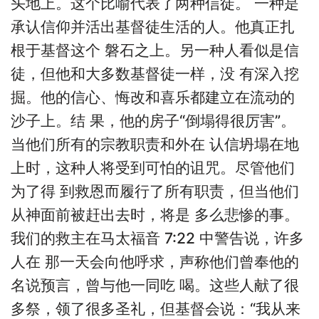
头地上。这个比喻代表了两种信徒。 一种是
承认信仰并活出基督徒生活的人。他真正扎
根于基督这个 磐石之上。另一种人看似是信
徒，但他和大多数基督徒一样，没 有深入挖
掘。他的信心、悔改和喜乐都建立在流动的
沙子上。结 果，他的房子“倒塌得很厉害”。
当他们所有的宗教职责和外在 认信坍塌在地
上时，这种人将受到可怕的诅咒。尽管他们
为了得 到救恩而履行了所有职责，但当他们
从神面前被赶出去时，将是 多么悲惨的事。
我们的救主在马太福音 7:22 中警告说，许多
人在 那一天会向他呼求，声称他们曾奉他的
名说预言，曾与他一同吃 喝。这些人献了很
多祭，领了很多圣礼，但基督会说：“我从来