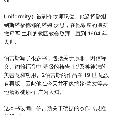
vii
Uniformity）被剥夺牧师职位。他选择隐退
到斯塔福德郡的塔姆 沃思，在他敬虔的朋友
撒母耳·兰利的教区教会敬拜，直到 1664 年
去世。
伯吉斯写了很多书，包括关于原罪、因信称
义、约翰福音中 基督的祷告 1以及神律法的
美善意和功用。2伯吉斯的作品在 19 世 纪没
有再版，因此他在今天并不像约翰·欧文等其
他清教徒那样 广为人知。
这本书改编自伯吉斯关于确据的杰作《灵性